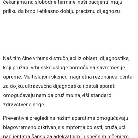
čekanjima na slobodne termine, naši pacijenti imaju
priliku da brzo i efikasno dobiju preciznu dijagnozu.
Naš tim čine vrhunski stručnjaci iz oblasti dijagnostike,
koji pružaju vrhunske usluge pomoću najsavremenije
opreme. Multislajsni skener, magnetna rezonanca, centar
za dojku, ultrazvučna dijagnostika i ostali aparati
omogućavaju nam da pružimo najviši standard
zdravstvene nege.
Preventivni pregledi na našim aparatima omogućavaju
blagovremeno otkrivanje simptoma bolesti, pružajući
pacijentima šansu za adekvatnim i uspešnim lečenjem.