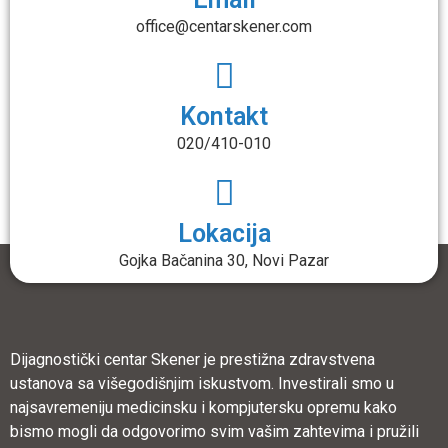
office@centarskener.com
Kontakt
020/410-010
Lokacija
Gojka Bačanina 30, Novi Pazar
Dijagnostički centar Skener je prestižna zdravstvena
ustanova sa višegodišnjim iskustvom. Investirali smo u
najsavremeniju medicinsku i kompjutersku opremu kako
bismo mogli da odgovorimo svim vašim zahtevima i pružili