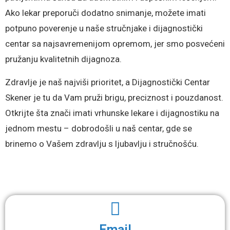
Ako lekar preporuči dodatno snimanje, možete imati
potpuno poverenje u naše stručnjake i dijagnostički
centar sa najsavremenijom opremom, jer smo posvećeni
pružanju kvalitetnih dijagnoza.
Zdravlje je naš najviši prioritet, a Dijagnostički Centar
Skener je tu da Vam pruži brigu, preciznost i pouzdanost.
Otkrijte šta znači imati vrhunske lekare i dijagnostiku na
jednom mestu – dobrodošli u naš centar, gde se
brinemo o Vašem zdravlju s ljubavlju i stručnošću.
Email