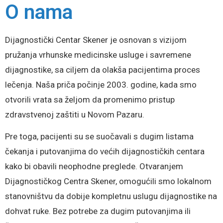
O nama
Dijagnostički Centar Skener je osnovan s vizijom
pružanja vrhunske medicinske usluge i savremene
dijagnostike, sa ciljem da olakša pacijentima proces
lečenja. Naša priča počinje 2003. godine, kada smo
otvorili vrata sa željom da promenimo pristup
zdravstvenoj zaštiti u Novom Pazaru.
Pre toga, pacijenti su se suočavali s dugim listama
čekanja i putovanjima do većih dijagnostičkih centara
kako bi obavili neophodne preglede. Otvaranjem
Dijagnostičkog Centra Skener, omogućili smo lokalnom
stanovništvu da dobije kompletnu uslugu dijagnostike na
dohvat ruke. Bez potrebe za dugim putovanjima ili